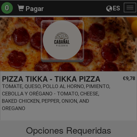
0
ES
Pagar
Al
na
PIZZA TIKKA - TIKKA PIZZA
9,78
€
TOMATE, QUESO, POLLO AL HORNO, PIMIENTO,
CEBOLLA Y ORÉGANO - TOMATO, CHEESE,
BAKED CHICKEN, PEPPER, ONION, AND
OREGANO
Opciones Requeridas