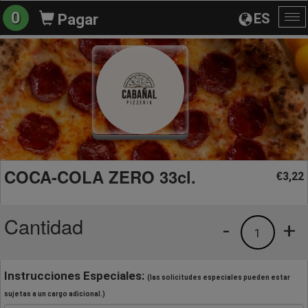
0
ES
Pagar
Al
na
COCA-COLA ZERO 33cl.
3,22
€
Cantidad
-
+
1
Instrucciones Especiales:
(las solicitudes especiales pueden estar
sujetas a un cargo adicional.)